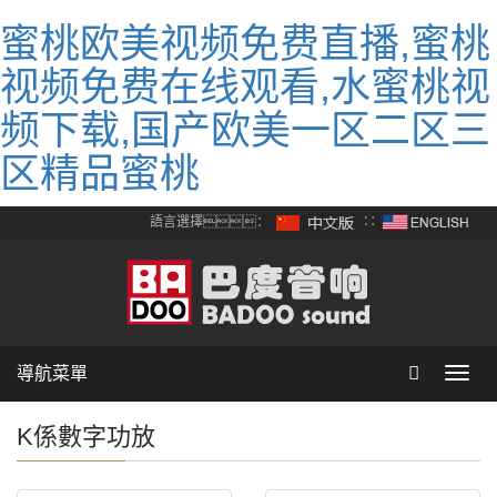
蜜桃欧美视频免费直播,蜜桃
视频免费在线观看,水蜜桃视
频下载,国产欧美一区二区三
区精品蜜桃
語言選擇：
∷
導航菜單
Toggl
navig
K係數字功放