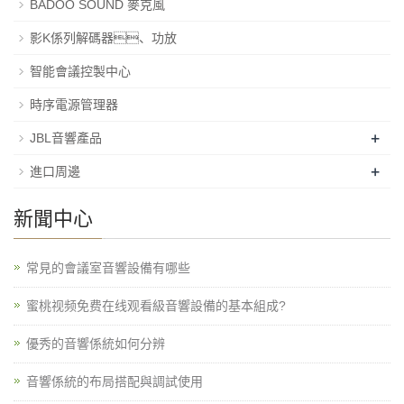
BADOO SOUND 麥克風
影K係列解碼器、功放
智能會議控製中心
時序電源管理器
+
JBL音響產品
+
進口周邊
新聞中心
常見的會議室音響設備有哪些
蜜桃视频免费在线观看級音響設備的基本組成?
優秀的音響係統如何分辨
音響係統的布局搭配與調試使用