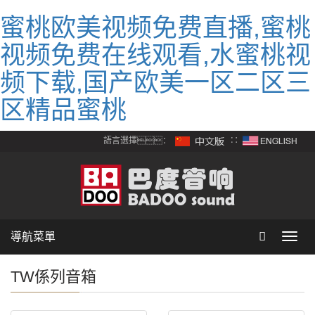
蜜桃欧美视频免费直播,蜜桃
视频免费在线观看,水蜜桃视
频下载,国产欧美一区二区三
区精品蜜桃
語言選擇：
∷
導航菜單
Toggl
navig
TW係列音箱