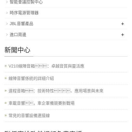
智能會議控製中心
時序電源管理器
+
JBL音響產品
+
進口周邊
新聞中心
V210線陣音箱：卓越音質與靈活應
線陣音響係統的詳細介紹
遠程音箱：技術特性、應用場景與未來
車載音響，車企軍備競賽新戰場
常見的音響設備連接線