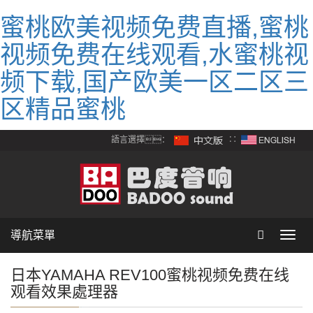
蜜桃欧美视频免费直播,蜜桃
视频免费在线观看,水蜜桃视
频下载,国产欧美一区二区三
区精品蜜桃
語言選擇：
∷
導航菜單
Toggl
navig
日本YAMAHA REV100蜜桃视频免费在线
观看效果處理器