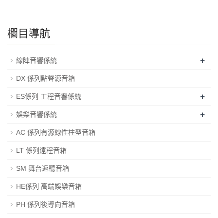
欄目導航
+
線陣音響係統
DX 係列點聲源音箱
+
ES係列 工程音響係統
+
娛樂音響係統
AC 係列有源線性柱型音箱
LT 係列遠程音箱
SM 舞台返聽音箱
HE係列 高端娛樂音箱
PH 係列後導向音箱