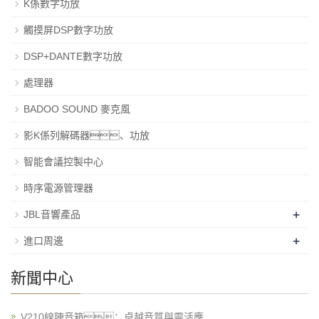
K係數字功放
觸摸屏DSP數字功放
DSP+DANTE數字功放
處理器
BADOO SOUND 麥克風
影K係列解碼器、功放
智能會議控製中心
時序電源管理器
+
JBL音響產品
+
進口周邊
新聞中心
V210線陣音箱：卓越音質與靈活應