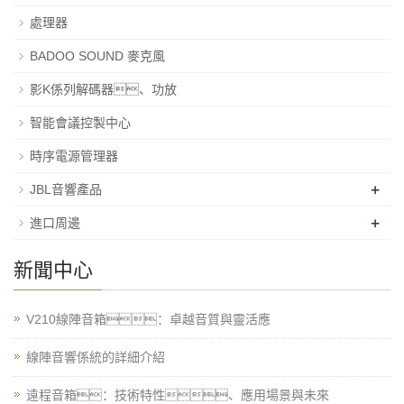
處理器
BADOO SOUND 麥克風
影K係列解碼器、功放
智能會議控製中心
時序電源管理器
+
JBL音響產品
+
進口周邊
新聞中心
V210線陣音箱：卓越音質與靈活應
線陣音響係統的詳細介紹
遠程音箱：技術特性、應用場景與未來