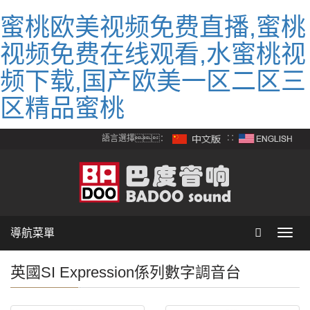
蜜桃欧美视频免费直播,蜜桃
视频免费在线观看,水蜜桃视
频下载,国产欧美一区二区三
区精品蜜桃
語言選擇：
∷
導航菜單
Toggl
navig
英國SI Expression係列數字調音台