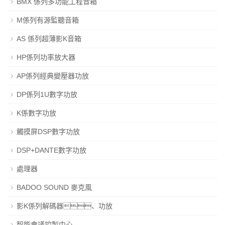
BMX 係列多功能工程音箱
M係列有源監聽音箱
AS 係列超薄影K音箱
HP係列功率放大器
AP係列經典變壓器功放
DP係列1U數字功放
K係數字功放
觸摸屏DSP數字功放
DSP+DANTE數字功放
處理器
BADOO SOUND 麥克風
影K係列解碼器、功放
智能會議控製中心