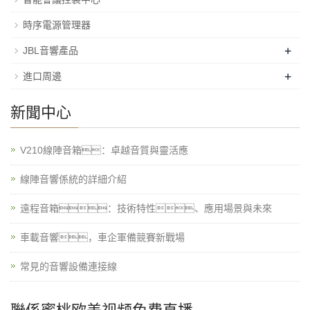
時序電源管理器
+
JBL音響產品
+
進口周邊
新聞中心
V210線陣音箱：卓越音質與靈活應
線陣音響係統的詳細介紹
遠程音箱：技術特性、應用場景與未來
車載音響，車企軍備競賽新戰場
常見的音響設備連接線