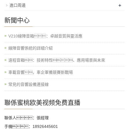
+
進口周邊
新聞中心
V210線陣音箱：卓越音質與靈活應
線陣音響係統的詳細介紹
遠程音箱：技術特性、應用場景與未來
車載音響，車企軍備競賽新戰場
常見的音響設備連接線
聯係蜜桃欧美视频免费直播
聯係人：張經理
手機：18926445601