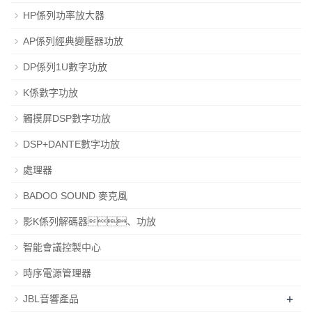
HP係列功率放大器
AP係列經典變壓器功放
DP係列1U數字功放
K係數字功放
觸摸屏DSP數字功放
DSP+DANTE數字功放
處理器
BADOO SOUND 麥克風
影K係列解碼器、功放
智能會議控製中心
時序電源管理器
+
JBL音響產品