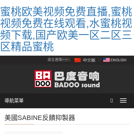
蜜桃欧美视频免费直播,蜜桃
视频免费在线观看,水蜜桃视
频下载,国产欧美一区二区三
区精品蜜桃
語言選擇：
∷
導航菜單
Toggl
navig
美國SABINE反饋抑製器