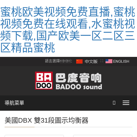
蜜桃欧美视频免费直播,蜜桃
视频免费在线观看,水蜜桃视
频下载,国产欧美一区二区三
区精品蜜桃
語言選擇：
∷
導航菜單
Toggl
navig
美國DBX 雙31段圖示均衡器