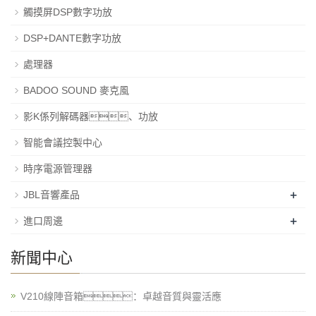
觸摸屏DSP數字功放
DSP+DANTE數字功放
處理器
BADOO SOUND 麥克風
影K係列解碼器、功放
智能會議控製中心
時序電源管理器
+
JBL音響產品
+
進口周邊
新聞中心
V210線陣音箱：卓越音質與靈活應