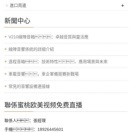
+
進口周邊
新聞中心
V210線陣音箱：卓越音質與靈活應
線陣音響係統的詳細介紹
遠程音箱：技術特性、應用場景與未來
車載音響，車企軍備競賽新戰場
常見的音響設備連接線
聯係蜜桃欧美视频免费直播
聯係人：張經理
手機：18926445601