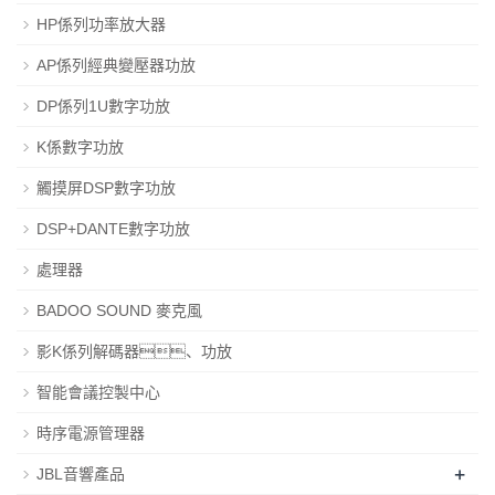
HP係列功率放大器
AP係列經典變壓器功放
DP係列1U數字功放
K係數字功放
觸摸屏DSP數字功放
DSP+DANTE數字功放
處理器
BADOO SOUND 麥克風
影K係列解碼器、功放
智能會議控製中心
時序電源管理器
+
JBL音響產品