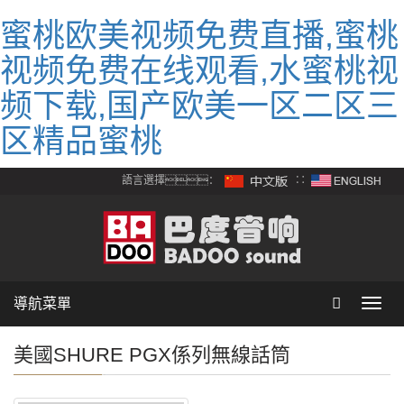
蜜桃欧美视频免费直播,蜜桃
视频免费在线观看,水蜜桃视
频下载,国产欧美一区二区三
区精品蜜桃
語言選擇：
∷
導航菜單
Toggl
navig
美國SHURE PGX係列無線話筒