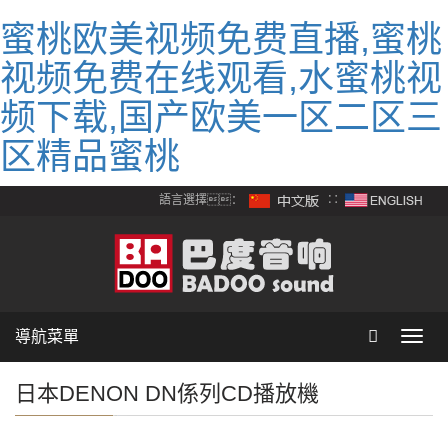
蜜桃欧美视频免费直播,蜜桃
视频免费在线观看,水蜜桃视
频下载,国产欧美一区二区三
区精品蜜桃
語言選擇：
∷
導航菜單
Toggl
navig
日本DENON DN係列CD播放機