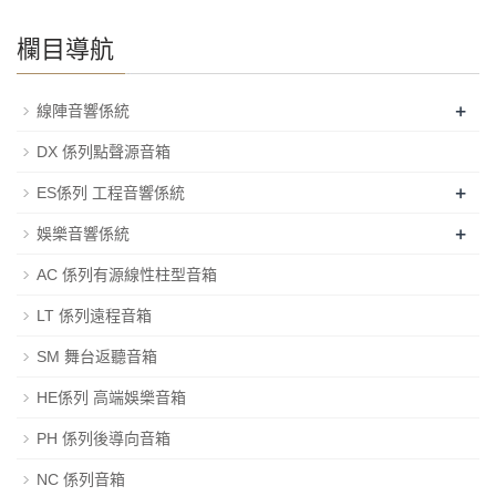
欄目導航
+
線陣音響係統
DX 係列點聲源音箱
+
ES係列 工程音響係統
+
娛樂音響係統
AC 係列有源線性柱型音箱
LT 係列遠程音箱
SM 舞台返聽音箱
HE係列 高端娛樂音箱
PH 係列後導向音箱
NC 係列音箱