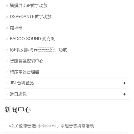
觸摸屏DSP數字功放
DSP+DANTE數字功放
處理器
BADOO SOUND 麥克風
影K係列解碼器、功放
智能會議控製中心
時序電源管理器
+
JBL音響產品
+
進口周邊
新聞中心
V210線陣音箱：卓越音質與靈活應