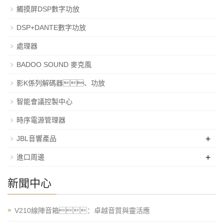
觸摸屏DSP數字功放
DSP+DANTE數字功放
處理器
BADOO SOUND 麥克風
影K係列解碼器、功放
智能會議控製中心
時序電源管理器
+
JBL音響產品
+
進口周邊
新聞中心
V210線陣音箱：卓越音質與靈活應