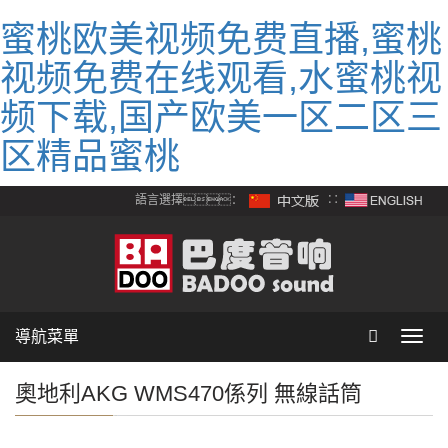
蜜桃欧美视频免费直播,蜜桃
视频免费在线观看,水蜜桃视
频下载,国产欧美一区二区三
区精品蜜桃
語言選擇：
∷
導航菜單
Toggl
navig
奧地利AKG WMS470係列 無線話筒