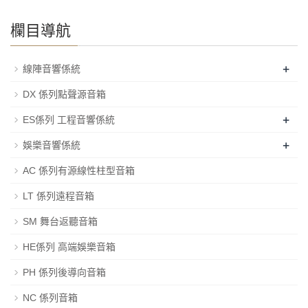
欄目導航
+
線陣音響係統
DX 係列點聲源音箱
+
ES係列 工程音響係統
+
娛樂音響係統
AC 係列有源線性柱型音箱
LT 係列遠程音箱
SM 舞台返聽音箱
HE係列 高端娛樂音箱
PH 係列後導向音箱
NC 係列音箱