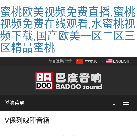
蜜桃欧美视频免费直播,蜜桃
视频免费在线观看,水蜜桃视
频下载,国产欧美一区二区三
区精品蜜桃
語言選擇：
∷
導航菜單
Toggl
navig
V係列線陣音箱