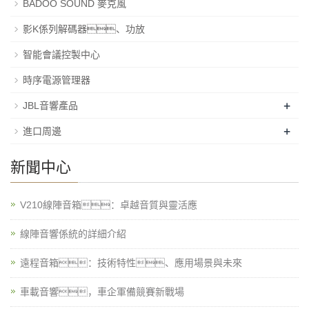
BADOO SOUND 麥克風
影K係列解碼器、功放
智能會議控製中心
時序電源管理器
+
JBL音響產品
+
進口周邊
新聞中心
V210線陣音箱：卓越音質與靈活應
線陣音響係統的詳細介紹
遠程音箱：技術特性、應用場景與未來
車載音響，車企軍備競賽新戰場