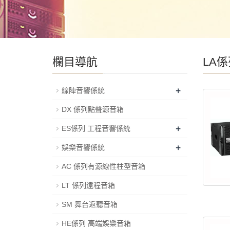
欄目導航
LA
+
線陣音響係統
DX 係列點聲源音箱
+
ES係列 工程音響係統
+
娛樂音響係統
AC 係列有源線性柱型音箱
LT 係列遠程音箱
SM 舞台返聽音箱
HE係列 高端娛樂音箱