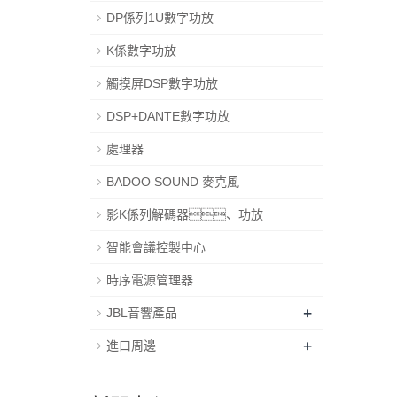
DP係列1U數字功放
K係數字功放
觸摸屏DSP數字功放
DSP+DANTE數字功放
處理器
BADOO SOUND 麥克風
影K係列解碼器、功放
智能會議控製中心
時序電源管理器
+
JBL音響產品
+
進口周邊