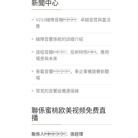
新聞中心
V210線陣音箱：卓越音質與靈活
應
線陣音響係統的詳細介紹
遠程音箱：技術特性、應用
場景與未來
車載音響，車企軍備競賽新戰
場
常見的音響設備連接線
聯係蜜桃欧美视频免费直
播
聯係人：張經理