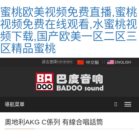
蜜桃欧美视频免费直播,蜜桃
视频免费在线观看,水蜜桃视
频下载,国产欧美一区二区三
区精品蜜桃
語言選擇：
∷
導航菜單
Toggl
navig
奧地利AKG C係列 有線合唱話筒