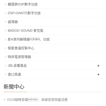
觸摸屏DSP數字功放
DSP+DANTE數字功放
處理器
BADOO SOUND 麥克風
影K係列解碼器、功放
智能會議控製中心
時序電源管理器
+
JBL音響產品
+
進口周邊
新聞中心
V210線陣音箱：卓越音質與靈活應