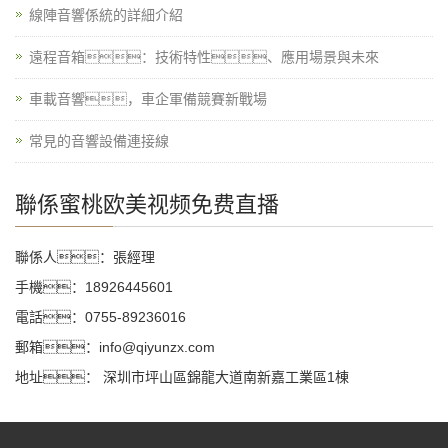
線陣音響係統的詳細介紹
遠程音箱：技術特性、應用場景與未來
車載音響，車企軍備競賽新戰場
常見的音響設備連接線
聯係蜜桃欧美视频免费直播
聯係人：張經理
手機：18926445601
電話：0755-89236016
郵箱：info@qiyunzx.com
地址： 深圳市坪山區錦龍大道南新嘉工業區1棟