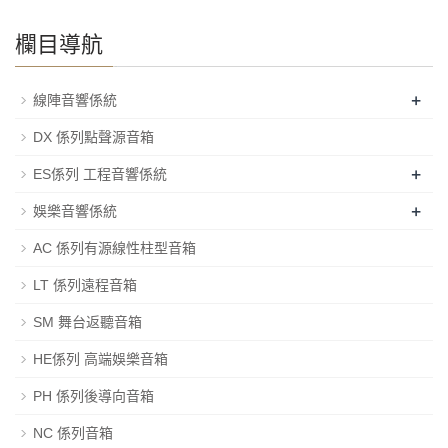
欄目導航
+
線陣音響係統
DX 係列點聲源音箱
+
ES係列 工程音響係統
+
娛樂音響係統
AC 係列有源線性柱型音箱
LT 係列遠程音箱
SM 舞台返聽音箱
HE係列 高端娛樂音箱
PH 係列後導向音箱
NC 係列音箱