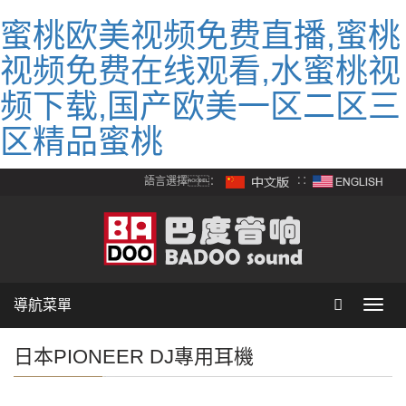
蜜桃欧美视频免费直播,蜜桃
视频免费在线观看,水蜜桃视
频下载,国产欧美一区二区三
区精品蜜桃
語言選擇：
∷
導航菜單
Toggl
navig
日本PIONEER DJ專用耳機