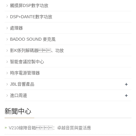
觸摸屏DSP數字功放
DSP+DANTE數字功放
處理器
BADOO SOUND 麥克風
影K係列解碼器、功放
智能會議控製中心
時序電源管理器
+
JBL音響產品
+
進口周邊
新聞中心
V210線陣音箱：卓越音質與靈活應